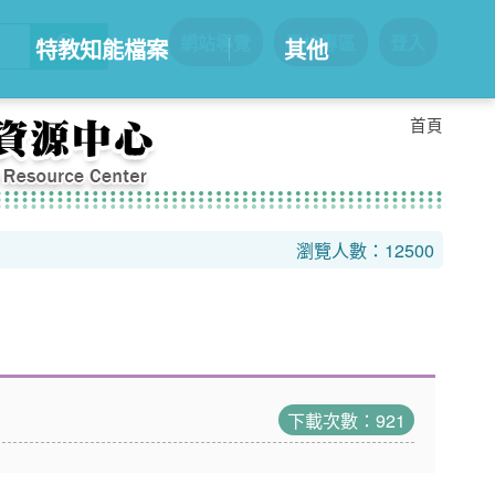
網站導覽
學校專區
登入
:::
特教知能檔案
其他
首頁
瀏覽人數：12500
下載次數：921